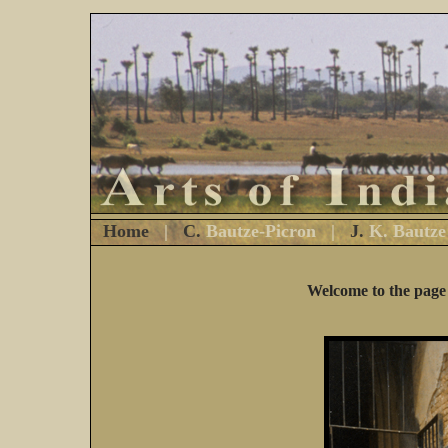
Home
|
C.
Bautze-Picron
|
J.
K. Bautze
Welcome to the page